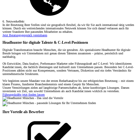
6. Netzwerkeffekt
In der Besetzung Ihrer Stellen sind sie geografisch flexibel, da wir für Sie auch international tätig werden
können. Durch ein weitreichendes internationales Netzwerk können Sie sich darauf verlassen auch für
weitere Standorte Ihre passenden Mitarbeiter zu erhalten.
Jetzt Beratungsgespräch vereinbaren
Headhunter für digitale Talente & C-Level-Positionen
Digitale Transformation braucht Menschen, die sie gestalten. Als spezialisierte Headhunter für digitale
Berufe bringen wir Unternehmen mit genau diesen Talenten zusammen – präzise, persönlich und
nachhaltig.
Ob Entwickler, Data Analyst, Performance Marketer oder Führungskraft auf C-Level: Wir identifizieren
Kandidat:innen, die fachlich überzeugen und kulturell zum Unternehmen passen. Besonders bei C-Level-
Positionen zählen nicht nur Kompetenzen, sondern Vertrauen, Diskretion und ein tiefes Verständnis für
unternehmerische Strukturen.
Wir begleiten unsere Mandate von der ersten Bedarfsanalyse bis zur erfolgreichen Besetzung – mit einem
klaren Prozess, fundierter Branchenkenntnis und einem Gespür für Menschen.
Unsere Vermittlungen zielen auf langfristige Partnerschaften ab, keine kurzfristigen Lösungen. Darum
investieren wir Zeit, um sowohl Unternehmen als auch Kandidat:innen wirklich zu verstehen.
Führungskräfte jetzt finden lassen
Ihre Vorteile als Bewerber