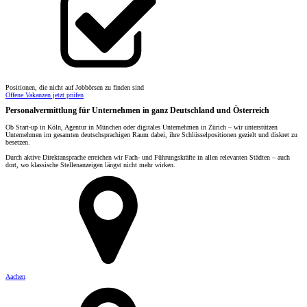
Positionen, die nicht auf Jobbörsen zu finden sind
Offene Vakanzen jetzt prüfen
Personalvermittlung für Unternehmen in ganz Deutschland und Österreich
Ob Start-up in Köln, Agentur in München oder digitales Unternehmen in Zürich – wir unterstützen
Unternehmen im gesamten deutschsprachigen Raum dabei, ihre Schlüsselpositionen gezielt und diskret zu
besetzen.
Durch aktive Direktansprache erreichen wir Fach- und Führungskräfte in allen relevanten Städten – auch
dort, wo klassische Stellenanzeigen längst nicht mehr wirken.
Aachen