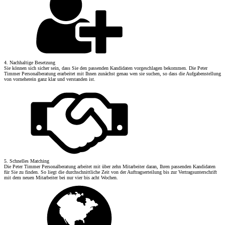
4. Nachhaltige Besetzung
Sie können sich sicher sein, dass Sie den passenden Kandidaten vorgeschlagen bekommen. Die Peter
Timmer Personalberatung erarbeitet mit Ihnen zunächst genau wen sie suchen, so dass die Aufgabenstellung
von vorneherein ganz klar und verstanden ist.
5. Schnelles Matching
Die Peter Timmer Personalberatung arbeitet mit über zehn Mitarbeiter daran, Ihren passenden Kandidaten
für Sie zu finden. So liegt die durchschnittliche Zeit von der Auftragserteilung bis zur Vertragsunterschrift
mit dem neuen Mitarbeiter bei nur vier bis acht Wochen.