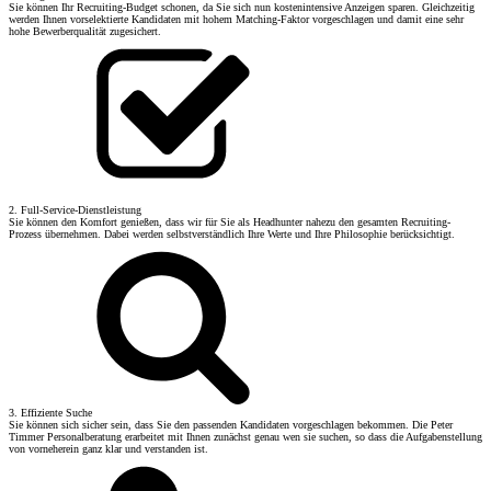
Sie können Ihr Recruiting-Budget schonen, da Sie sich nun kostenintensive Anzeigen sparen. Gleichzeitig
werden Ihnen vorselektierte Kandidaten mit hohem Matching-Faktor vorgeschlagen und damit eine sehr
hohe Bewerberqualität zugesichert.
2. Full-Service-Dienstleistung
Sie können den Komfort genießen, dass wir für Sie als Headhunter nahezu den gesamten Recruiting-
Prozess übernehmen. Dabei werden selbstverständlich Ihre Werte und Ihre Philosophie berücksichtigt.
3. Effiziente Suche
Sie können sich sicher sein, dass Sie den passenden Kandidaten vorgeschlagen bekommen. Die Peter
Timmer Personalberatung erarbeitet mit Ihnen zunächst genau wen sie suchen, so dass die Aufgabenstellung
von vorneherein ganz klar und verstanden ist.