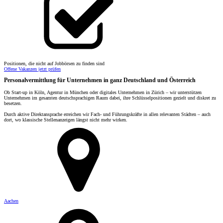
Positionen, die nicht auf Jobbörsen zu finden sind
Offene Vakanzen jetzt prüfen
Personalvermittlung für Unternehmen in ganz Deutschland und Österreich
Ob Start-up in Köln, Agentur in München oder digitales Unternehmen in Zürich – wir unterstützen
Unternehmen im gesamten deutschsprachigen Raum dabei, ihre Schlüsselpositionen gezielt und diskret zu
besetzen.
Durch aktive Direktansprache erreichen wir Fach- und Führungskräfte in allen relevanten Städten – auch
dort, wo klassische Stellenanzeigen längst nicht mehr wirken.
Aachen