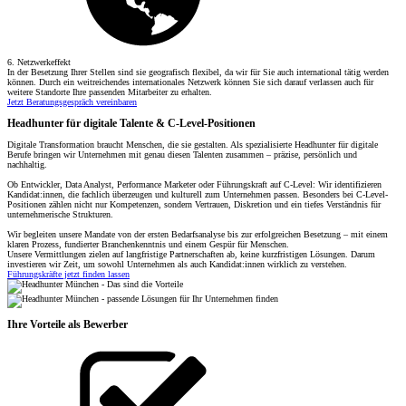
6. Netzwerkeffekt
In der Besetzung Ihrer Stellen sind sie geografisch flexibel, da wir für Sie auch international tätig werden
können. Durch ein weitreichendes internationales Netzwerk können Sie sich darauf verlassen auch für
weitere Standorte Ihre passenden Mitarbeiter zu erhalten.
Jetzt Beratungsgespräch vereinbaren
Headhunter für digitale Talente & C-Level-Positionen
Digitale Transformation braucht Menschen, die sie gestalten. Als spezialisierte Headhunter für digitale
Berufe bringen wir Unternehmen mit genau diesen Talenten zusammen – präzise, persönlich und
nachhaltig.
Ob Entwickler, Data Analyst, Performance Marketer oder Führungskraft auf C-Level: Wir identifizieren
Kandidat:innen, die fachlich überzeugen und kulturell zum Unternehmen passen. Besonders bei C-Level-
Positionen zählen nicht nur Kompetenzen, sondern Vertrauen, Diskretion und ein tiefes Verständnis für
unternehmerische Strukturen.
Wir begleiten unsere Mandate von der ersten Bedarfsanalyse bis zur erfolgreichen Besetzung – mit einem
klaren Prozess, fundierter Branchenkenntnis und einem Gespür für Menschen.
Unsere Vermittlungen zielen auf langfristige Partnerschaften ab, keine kurzfristigen Lösungen. Darum
investieren wir Zeit, um sowohl Unternehmen als auch Kandidat:innen wirklich zu verstehen.
Führungskräfte jetzt finden lassen
Ihre Vorteile als Bewerber