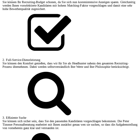
Sie können Ihr Recruiting-Budget schonen, da Sie sich nun kostenintensive Anzeigen sparen. Gleichzeitig
werden Ihnen vorselektierte Kandidaten mit hohem Matching-Faktor vorgeschlagen und damit eine sehr
hohe Bewerberqualität zugesichert.
2. Full-Service-Dienstleistung
Sie können den Komfort genießen, dass wir für Sie als Headhunter nahezu den gesamten Recruiting-
Prozess übernehmen. Dabei werden selbstverständlich Ihre Werte und Ihre Philosophie berücksichtigt.
3. Effiziente Suche
Sie können sich sicher sein, dass Sie den passenden Kandidaten vorgeschlagen bekommen. Die Peter
Timmer Personalberatung erarbeitet mit Ihnen zunächst genau wen sie suchen, so dass die Aufgabenstellung
von vorneherein ganz klar und verstanden ist.