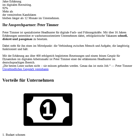
Jahre Erfahrung
im digitalen Recruiting.
92%
Mehr als
der vermittelten Kandidaten
bleiben länger als 12 Monate im Unternehmen.
Ihr Ansprechpartner: Peter Timmer
Peter Timmer ist spezialisierter Headhunter für digitale Fach- und Führungskräfte. Mit über 16 Jahren
Erfahrungen unterstützt er wachstumsorientierte Unternehmen dabei, erfolgskritische Vakanzen
schnell,
diskret und passgenau
zu besetzen.
Dabei steht für ihn eines im Mittelpunkt: die Verbindung zwischen Mensch und Aufgabe, die langfristig
funktioniert und hält.
Mit der Erfahrung aus über 400 erfolgreich begleiteten Besetzungen und einem feinen Gespür für
Dynamiken im digitalen Arbeitsmarkt ist Peter Timmer einer der erfahrensten Headhunter im
deutschsprachigen Bereich.
„Die besten Leute suchen nicht – sie müssen gefunden werden. Genau das ist mein Job.“ — Peter Timmer
Unverbindliches Gespräch vereinbaren
Vorteile für Unternehmen
1. Budget schonen