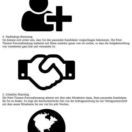
4. Nachhaltige Besetzung
Sie können sich sicher sein, dass Sie den passenden Kandidaten vorgeschlagen bekommen. Die Peter
Timmer Personalberatung erarbeitet mit Ihnen zunächst genau wen sie suchen, so dass die Aufgabenstellung
von vorneherein ganz klar und verstanden ist.
5. Schnelles Matching
Die Peter Timmer Personalberatung arbeitet mit über zehn Mitarbeiter daran, Ihren passenden Kandidaten
für Sie zu finden. So liegt die durchschnittliche Zeit von der Auftragserteilung bis zur Vertragsunterschrift
mit dem neuen Mitarbeiter bei nur vier bis acht Wochen.