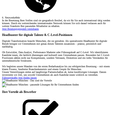
6. Netzwerkeffekt
In der Besetzung Ihrer Stellen sind sie geografisch flexibel, da wir für Sie auch international tätig werden
können. Durch ein weitreichendes internationales Netzwerk können Sie sich darauf verlassen auch für
weitere Standorte Ihre passenden Mitarbeiter zu erhalten.
Jetzt Beratungsgespräch vereinbaren
Headhunter für digitale Talente & C-Level-Positionen
Digitale Transformation braucht Menschen, die sie gestalten. Als spezialisierte Headhunter für digitale
Berufe bringen wir Unternehmen mit genau diesen Talenten zusammen – präzise, persönlich und
nachhaltig.
Ob Entwickler, Data Analyst, Performance Marketer oder Führungskraft auf C-Level: Wir identifizieren
Kandidat:innen, die fachlich überzeugen und kulturell zum Unternehmen passen. Besonders bei C-Level-
Positionen zählen nicht nur Kompetenzen, sondern Vertrauen, Diskretion und ein tiefes Verständnis für
unternehmerische Strukturen.
Wir begleiten unsere Mandate von der ersten Bedarfsanalyse bis zur erfolgreichen Besetzung – mit einem
klaren Prozess, fundierter Branchenkenntnis und einem Gespür für Menschen.
Unsere Vermittlungen zielen auf langfristige Partnerschaften ab, keine kurzfristigen Lösungen. Darum
investieren wir Zeit, um sowohl Unternehmen als auch Kandidat:innen wirklich zu verstehen.
Führungskräfte jetzt finden lassen
Ihre Vorteile als Bewerber