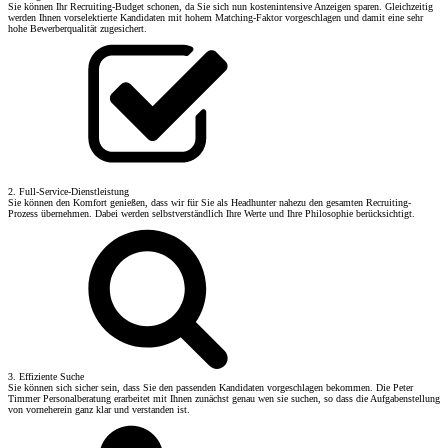
Sie können Ihr Recruiting-Budget schonen, da Sie sich nun kostenintensive Anzeigen sparen. Gleichzeitig
werden Ihnen vorselektierte Kandidaten mit hohem Matching-Faktor vorgeschlagen und damit eine sehr
hohe Bewerberqualität zugesichert.
2. Full-Service-Dienstleistung
Sie können den Komfort genießen, dass wir für Sie als Headhunter nahezu den gesamten Recruiting-
Prozess übernehmen. Dabei werden selbstverständlich Ihre Werte und Ihre Philosophie berücksichtigt.
3. Effiziente Suche
Sie können sich sicher sein, dass Sie den passenden Kandidaten vorgeschlagen bekommen. Die Peter
Timmer Personalberatung erarbeitet mit Ihnen zunächst genau wen sie suchen, so dass die Aufgabenstellung
von vorneherein ganz klar und verstanden ist.