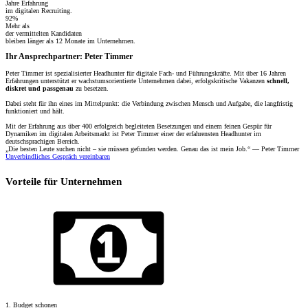
Jahre Erfahrung
im digitalen Recruiting.
92%
Mehr als
der vermittelten Kandidaten
bleiben länger als 12 Monate im Unternehmen.
Ihr Ansprechpartner: Peter Timmer
Peter Timmer ist spezialisierter Headhunter für digitale Fach- und Führungskräfte. Mit über 16 Jahren
Erfahrungen unterstützt er wachstumsorientierte Unternehmen dabei, erfolgskritische Vakanzen
schnell,
diskret und passgenau
zu besetzen.
Dabei steht für ihn eines im Mittelpunkt: die Verbindung zwischen Mensch und Aufgabe, die langfristig
funktioniert und hält.
Mit der Erfahrung aus über 400 erfolgreich begleiteten Besetzungen und einem feinen Gespür für
Dynamiken im digitalen Arbeitsmarkt ist Peter Timmer einer der erfahrensten Headhunter im
deutschsprachigen Bereich.
„Die besten Leute suchen nicht – sie müssen gefunden werden. Genau das ist mein Job.“ — Peter Timmer
Unverbindliches Gespräch vereinbaren
Vorteile für Unternehmen
1. Budget schonen