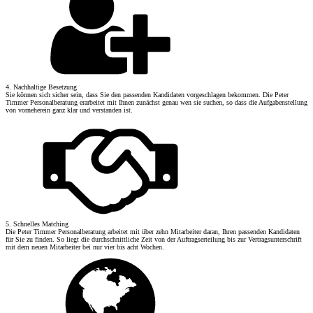
4. Nachhaltige Besetzung
Sie können sich sicher sein, dass Sie den passenden Kandidaten vorgeschlagen bekommen. Die Peter
Timmer Personalberatung erarbeitet mit Ihnen zunächst genau wen sie suchen, so dass die Aufgabenstellung
von vorneherein ganz klar und verstanden ist.
5. Schnelles Matching
Die Peter Timmer Personalberatung arbeitet mit über zehn Mitarbeiter daran, Ihren passenden Kandidaten
für Sie zu finden. So liegt die durchschnittliche Zeit von der Auftragserteilung bis zur Vertragsunterschrift
mit dem neuen Mitarbeiter bei nur vier bis acht Wochen.