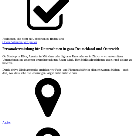
Positionen, die nicht auf Jobbörsen zu finden sind
Offene Vakanzen jetzt prüfen
Personalvermittlung für Unternehmen in ganz Deutschland und Österreich
Ob Start-up in Köln, Agentur in München oder digitales Unternehmen in Zürich – wir unterstützen
Unternehmen im gesamten deutschsprachigen Raum dabei, ihre Schlüsselpositionen gezielt und diskret zu
besetzen.
Durch aktive Direktansprache erreichen wir Fach- und Führungskräfte in allen relevanten Städten – auch
dort, wo klassische Stellenanzeigen längst nicht mehr wirken.
Aachen