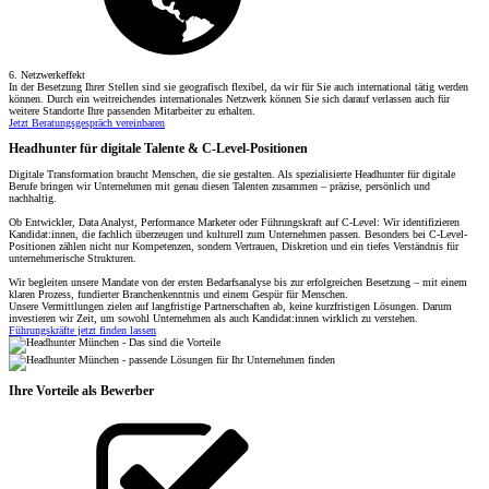
6. Netzwerkeffekt
In der Besetzung Ihrer Stellen sind sie geografisch flexibel, da wir für Sie auch international tätig werden
können. Durch ein weitreichendes internationales Netzwerk können Sie sich darauf verlassen auch für
weitere Standorte Ihre passenden Mitarbeiter zu erhalten.
Jetzt Beratungsgespräch vereinbaren
Headhunter für digitale Talente & C-Level-Positionen
Digitale Transformation braucht Menschen, die sie gestalten. Als spezialisierte Headhunter für digitale
Berufe bringen wir Unternehmen mit genau diesen Talenten zusammen – präzise, persönlich und
nachhaltig.
Ob Entwickler, Data Analyst, Performance Marketer oder Führungskraft auf C-Level: Wir identifizieren
Kandidat:innen, die fachlich überzeugen und kulturell zum Unternehmen passen. Besonders bei C-Level-
Positionen zählen nicht nur Kompetenzen, sondern Vertrauen, Diskretion und ein tiefes Verständnis für
unternehmerische Strukturen.
Wir begleiten unsere Mandate von der ersten Bedarfsanalyse bis zur erfolgreichen Besetzung – mit einem
klaren Prozess, fundierter Branchenkenntnis und einem Gespür für Menschen.
Unsere Vermittlungen zielen auf langfristige Partnerschaften ab, keine kurzfristigen Lösungen. Darum
investieren wir Zeit, um sowohl Unternehmen als auch Kandidat:innen wirklich zu verstehen.
Führungskräfte jetzt finden lassen
Ihre Vorteile als Bewerber