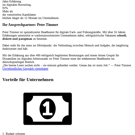
Jahre Erfahrung
im digitalen Recruiting.
92%
Mehr als
der vermittelten Kandidaten
bleiben länger als 12 Monate im Unternehmen.
Ihr Ansprechpartner: Peter Timmer
Peter Timmer ist spezialisierter Headhunter für digitale Fach- und Führungskräfte. Mit über 16 Jahren
Erfahrungen unterstützt er wachstumsorientierte Unternehmen dabei, erfolgskritische Vakanzen
schnell,
diskret und passgenau
zu besetzen.
Dabei steht für ihn eines im Mittelpunkt: die Verbindung zwischen Mensch und Aufgabe, die langfristig
funktioniert und hält.
Mit der Erfahrung aus über 400 erfolgreich begleiteten Besetzungen und einem feinen Gespür für
Dynamiken im digitalen Arbeitsmarkt ist Peter Timmer einer der erfahrensten Headhunter im
deutschsprachigen Bereich.
„Die besten Leute suchen nicht – sie müssen gefunden werden. Genau das ist mein Job.“ — Peter Timmer
Unverbindliches Gespräch vereinbaren
Vorteile für Unternehmen
1. Budget schonen