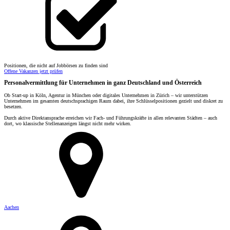
Positionen, die nicht auf Jobbörsen zu finden sind
Offene Vakanzen jetzt prüfen
Personalvermittlung für Unternehmen in ganz Deutschland und Österreich
Ob Start-up in Köln, Agentur in München oder digitales Unternehmen in Zürich – wir unterstützen
Unternehmen im gesamten deutschsprachigen Raum dabei, ihre Schlüsselpositionen gezielt und diskret zu
besetzen.
Durch aktive Direktansprache erreichen wir Fach- und Führungskräfte in allen relevanten Städten – auch
dort, wo klassische Stellenanzeigen längst nicht mehr wirken.
Aachen