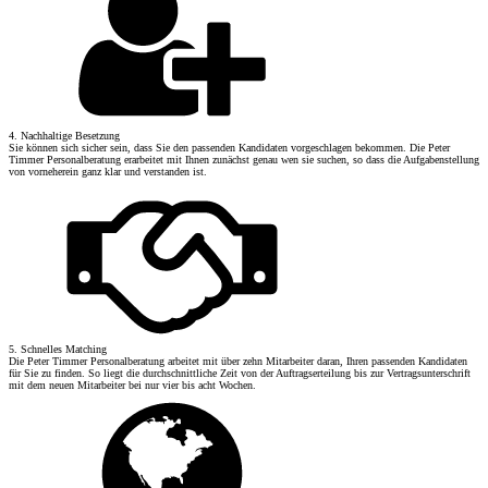
4. Nachhaltige Besetzung
Sie können sich sicher sein, dass Sie den passenden Kandidaten vorgeschlagen bekommen. Die Peter
Timmer Personalberatung erarbeitet mit Ihnen zunächst genau wen sie suchen, so dass die Aufgabenstellung
von vorneherein ganz klar und verstanden ist.
5. Schnelles Matching
Die Peter Timmer Personalberatung arbeitet mit über zehn Mitarbeiter daran, Ihren passenden Kandidaten
für Sie zu finden. So liegt die durchschnittliche Zeit von der Auftragserteilung bis zur Vertragsunterschrift
mit dem neuen Mitarbeiter bei nur vier bis acht Wochen.